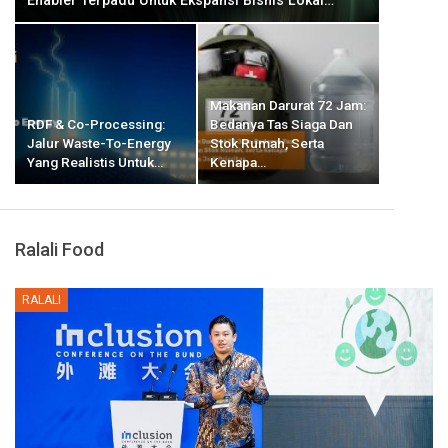
Enabler Terpadu Untuk Ekspansi Bisnis Lokal…
Makanan Darurat 72 Jam:
RDF & Co-Processing:
Bedanya Tas Siaga Dan
Jalur Waste-To-Energy
Stok Rumah, Serta
Yang Realistis Untuk…
Kenapa…
Ralali Food
RALALI