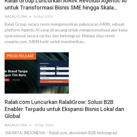
Ralali Group Luncurkan AIRIN: Revolusi Agentic AI
untuk Transformasi Bisnis SME hingga Skala…
RALALICOM
8 May 2026
Ralali Group secara resmi mengumumkan peluncuran AIRIN, sebuah
platform Agentic AI yang dirancang untuk mengotomatisasi alur kerja
operasional secara cerdas dan terintegrasi. Melalui situs resmi
useairin.com, AIRIN hadir untuk memberikan
…
PRESS RELEASE
Ralali.com Luncurkan RalaliGrow: Solusi B2B
Enabler Terpadu untuk Ekspansi Bisnis Lokal dan
Global
RALALICOM
13 Apr 2026
JAKARTA, INDONESIA – Ralali.com, ekosistem B2B terintegrasi