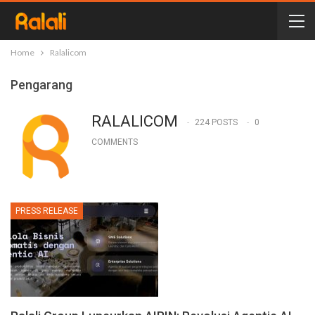
Home
Ralalicom
Pengarang
RALALICOM
224 POSTS
0
COMMENTS
PRESS RELEASE