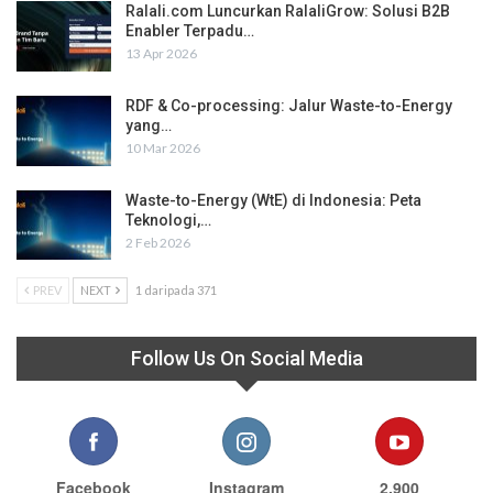
Ralali.com Luncurkan RalaliGrow: Solusi B2B
Enabler Terpadu…
13 Apr 2026
RDF & Co-processing: Jalur Waste-to-Energy
yang…
10 Mar 2026
Waste-to-Energy (WtE) di Indonesia: Peta
Teknologi,…
2 Feb 2026
PREV
NEXT
1 daripada 371
Follow Us On Social Media
Facebook
Instagram
2,900