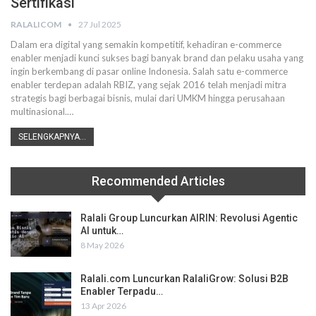
Sertifikasi
RALALICOM
27 Jul 2025
Dalam era digital yang semakin kompetitif, kehadiran e-commerce
enabler menjadi kunci sukses bagi banyak brand dan pelaku usaha yang
ingin berkembang di pasar online Indonesia. Salah satu e-commerce
enabler terdepan adalah RBIZ, yang sejak 2016 telah menjadi mitra
strategis bagi berbagai bisnis, mulai dari UMKM hingga perusahaan
multinasional.
…
SELENGKAPNYA...
Recommended Articles
Ralali Group Luncurkan AIRIN: Revolusi Agentic
AI untuk…
8 May 2026
Ralali.com Luncurkan RalaliGrow: Solusi B2B
Enabler Terpadu…
13 Apr 2026