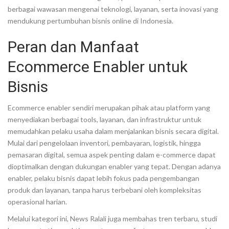
berbagai wawasan mengenai teknologi, layanan, serta inovasi yang
mendukung pertumbuhan bisnis online di Indonesia.
Peran dan Manfaat
Ecommerce Enabler untuk
Bisnis
Ecommerce enabler sendiri merupakan pihak atau platform yang
menyediakan berbagai tools, layanan, dan infrastruktur untuk
memudahkan pelaku usaha dalam menjalankan bisnis secara digital.
Mulai dari pengelolaan inventori, pembayaran, logistik, hingga
pemasaran digital, semua aspek penting dalam e-commerce dapat
dioptimalkan dengan dukungan enabler yang tepat. Dengan adanya
enabler, pelaku bisnis dapat lebih fokus pada pengembangan
produk dan layanan, tanpa harus terbebani oleh kompleksitas
operasional harian.
Melalui kategori ini, News Ralali juga membahas tren terbaru, studi