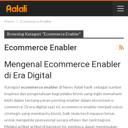
Home
Ecommerce Enabler
Browsing Kategori: "Ecommerce Enabler"
Ecommerce Enabler
Mengenal Ecommerce Enabler
di Era Digital
Kategori
ecommerce enabler
di News Ralali hadir sebagai sumber
inspirasi dan pengetahuan bagi pelaku bisnis yang ingin memahami
lebih dalam tentang peran penting enabler dalam ekosistem e-
commerce. Di era digital saat ini, ecommerce enabler menjadi solusi
strategis yang membantu bisnis, baik skala kecil maupun besar,
untuk mengelola operasional secara efisien dan terintegrasi.
Melalui artikel-artikel di kategori ini, pembaca dapat menemukan