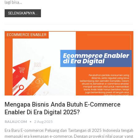
lagi bisa
…
SELENGKAPNYA...
ECOMMERCE ENABLER
Mengapa Bisnis Anda Butuh E-Commerce
Enabler Di Era Digital 2025?
RALALICOM
2 Aug 2025
Era Baru E-commerce: Peluang dan Tantangan di 2025
Indonesia tengah
memasuki era keemasan e-commerce. Dengan proyeksi nilai pasar yang