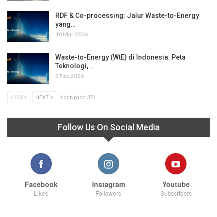
RDF & Co-processing: Jalur Waste-to-Energy
yang…
10 Mar 2026
Waste-to-Energy (WtE) di Indonesia: Peta
Teknologi,…
2 Feb 2026
PREV
NEXT
1 daripada 371
Follow Us On Social Media
Facebook
Instagram
Youtube
Likes
Followers
Subscribers