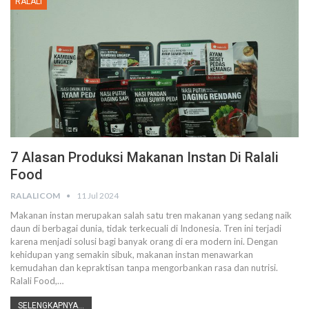
RALALI
7 Alasan Produksi Makanan Instan Di Ralali
Food
RALALICOM
11 Jul 2024
Makanan instan merupakan salah satu tren makanan yang sedang naik
daun di berbagai dunia, tidak terkecuali di Indonesia. Tren ini terjadi
karena menjadi solusi bagi banyak orang di era modern ini. Dengan
kehidupan yang semakin sibuk, makanan instan menawarkan
kemudahan dan kepraktisan tanpa mengorbankan rasa dan nutrisi.
Ralali Food,
…
SELENGKAPNYA...