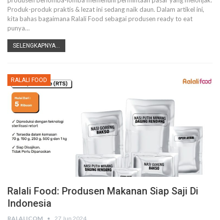
produsen berlomba-lomba memenuhi permintaan pasar yang melonjak.
Produk-produk praktis & lezat ini sedang naik daun. Dalam artikel ini,
kita bahas bagaimana Ralali Food sebagai produsen ready to eat
punya
…
SELENGKAPNYA...
RALALI FOOD
Ralali Food: Produsen Makanan Siap Saji Di
Indonesia
RALALICOM
27 Jun 2024