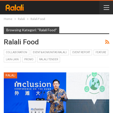
Home
Ralali
Ralali Food
Browsing Kategori: "Ralali Food"
Ralali Food
COLLABORATION
EVENT & KOMUNITAS RALALI
EVENT REPORT
FEATURE
LAIN-LAIN
PROMO
RALALI TENDER
RALALI