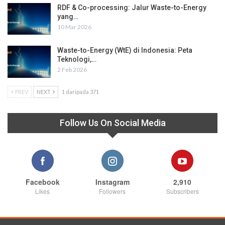
RDF & Co-processing: Jalur Waste-to-Energy
yang…
10 Mar 2026
Waste-to-Energy (WtE) di Indonesia: Peta
Teknologi,…
2 Feb 2026
PREV
NEXT
1 daripada 371
Follow Us On Social Media
Facebook
Instagram
2,910
Likes
Followers
Subscribers