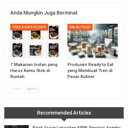
Anda Mungkin Juga Berminat
TREN BISNIS KULINER
RALALI FOOD
7 Makanan Instan yang
Produsen Ready to Eat
Harus Kamu Stok di
yang Membuat Tren di
Rumah
Pasar Kuliner
PREV
NEXT
Recommended Articles
Ralali Group Luncurkan AIRIN: Revolusi Agentic