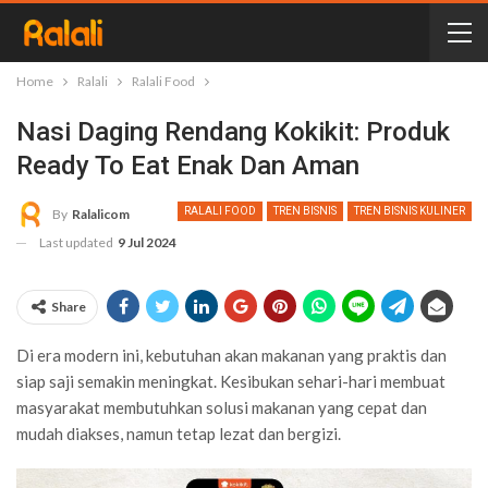
Home
Ralali
Ralali Food
Nasi Daging Rendang Kokikit: Produk
Ready To Eat Enak Dan Aman
RALALI FOOD
TREN BISNIS
TREN BISNIS KULINER
By
Ralalicom
Last updated
9 Jul 2024
Share
Di era modern ini, kebutuhan akan makanan yang praktis dan
siap saji semakin meningkat. Kesibukan sehari-hari membuat
masyarakat membutuhkan solusi makanan yang cepat dan
mudah diakses, namun tetap lezat dan bergizi.