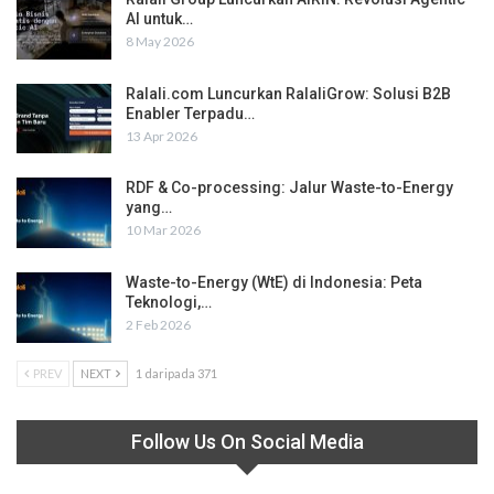
AI untuk…
8 May 2026
Ralali.com Luncurkan RalaliGrow: Solusi B2B
Enabler Terpadu…
13 Apr 2026
RDF & Co-processing: Jalur Waste-to-Energy
yang…
10 Mar 2026
Waste-to-Energy (WtE) di Indonesia: Peta
Teknologi,…
2 Feb 2026
PREV
NEXT
1 daripada 371
Follow Us On Social Media