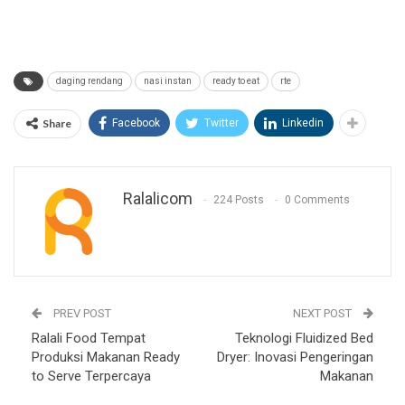
daging rendang
nasi instan
ready to eat
rte
Share
Facebook
Twitter
Linkedin
Ralalicom
224 Posts
0 Comments
PREV POST
NEXT POST
Ralali Food Tempat
Teknologi Fluidized Bed
Produksi Makanan Ready
Dryer: Inovasi Pengeringan
to Serve Terpercaya
Makanan