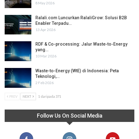
8 May 2026
Ralali.com Luncurkan RalaliGrow: Solusi B2B
Enabler Terpadu…
13 Apr 2026
RDF & Co-processing: Jalur Waste-to-Energy
yang…
10 Mar 2026
Waste-to-Energy (WtE) di Indonesia: Peta
Teknologi,…
2 Feb 2026
PREV
NEXT
1 daripada 371
Follow Us On Social Media