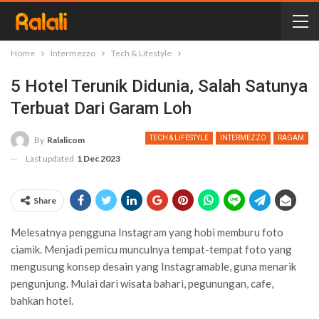
Home
Intermezzo
Tech & Lifestyle
5 Hotel Terunik Didunia, Salah Satunya
Terbuat Dari Garam Loh
TECH & LIFESTYLE
INTERMEZZO
RAGAM
By
Ralalicom
Last updated
1 Dec 2023
Share
Melesatnya pengguna Instagram yang hobi memburu foto
ciamik. Menjadi pemicu munculnya tempat-tempat foto yang
mengusung konsep desain yang Instagramable, guna menarik
pengunjung. Mulai dari wisata bahari, pegunungan, cafe,
bahkan hotel.