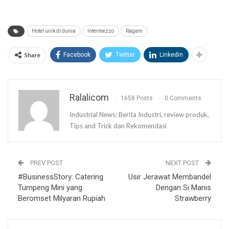
Hotel unik di dunia
Intermezzo
Ragam
Share
Facebook
Twitter
Linkedin
Ralalicom
1658 Posts
0 Comments
Industrial News: Berita Industri, review produk,
Tips and Trick dan Rekomendasi
PREV POST
NEXT POST
#BusinessStory: Catering
Usir Jerawat Membandel
Tumpeng Mini yang
Dengan Si Manis
Beromset Milyaran Rupiah
Strawberry