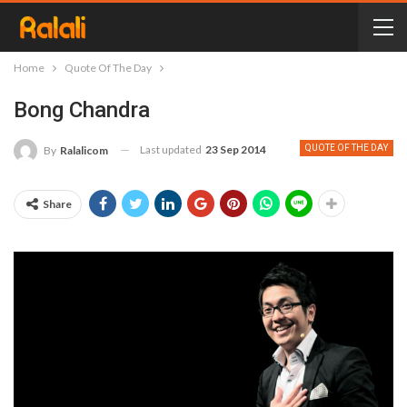
Home
Quote Of The Day
Bong Chandra
Last updated
23 Sep 2014
QUOTE OF THE DAY
By
Ralalicom
Share