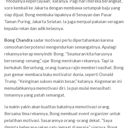
“Modalnya kepercayaan,” katanya. Pagi hari mereka berangkat,
sore kembali ke Jakarta dengan membawa setumpuk baju yang
siap dijual. Bong membuka lapaknya di Senayan dan Pasar
Taman Puring, Jakarta Selatan. Ia juga menjual pakaian seragam
kepada rekan dan adik kelasnya.
Bong Chandra
sadar motivasi perlu dipertahankan karena
cemoohan berpotensi mengendurkan semangatnya. Apalagi
rekannya kerap menyindir Bong. “Seumuran kita harusnya
bersenang-senang,” ujar Bong menirukan rekannya. Tapi ia
berkukuh. Beruntung, orang tuanya rajin memberi nasihat. Bong
pun gemar membaca buku motivator dunia, seperti Donald
Trump. “Keinginan sukses makin besar,” katanya. Kegemaran ini
memudahkannya memotivasi diri. Ia pun mulai menasihati
temannya yang patah semangat.
Ia makin yakin akan kualitas bakatnya memotivasi orang.
Bersama lima rekannya, Bong membuat event organizer untuk
pelatihan motivasi. Sasarannya orang-orang dekat. “Saya
diminta beberapa rekan satu jemaat di gereja,” ujarnya. Bong