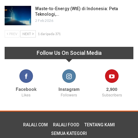
Waste-to-Energy (WtE) di Indonesia: Peta
Teknologi,…
2 Feb 2026
PREV
NEXT
1 daripada 371
Follow Us On Social Media
Facebook
Instagram
2,900
Likes
Followers
Subscribers
RALALI.COM
RALALI FOOD
TENTANG KAMI
SEMUA KATEGORI