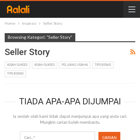
Home
Inspirasi
Seller Story
Browsing Kategori: "Seller Story"
Seller Story
KISAH SUKSES
KISAH SUKSES
PELUANG USAHA
TIPS BISNIS
TIPS BISNIS
TIADA APA-APA DIJUMPAI
Ia seolah-olah kami tidak dapat menjumpai apa yang anda cari.
Mungkin carian boleh membantu.