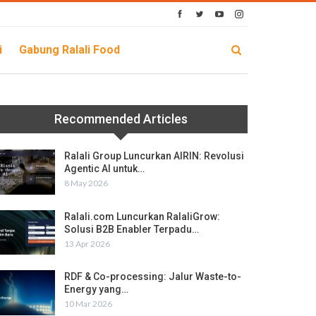
i
Gabung Ralali Food
Recommended Articles
Ralali Group Luncurkan AIRIN: Revolusi
Agentic AI untuk…
8 May 2026
Ralali.com Luncurkan RalaliGrow:
Solusi B2B Enabler Terpadu…
13 Apr 2026
RDF & Co-processing: Jalur Waste-to-
Energy yang…
10 Mar 2026