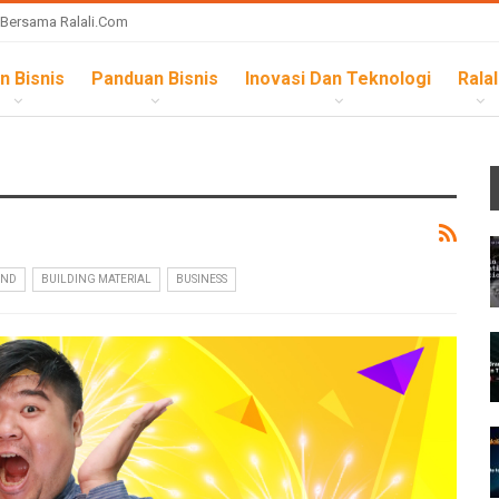
 Bersama Ralali.com
n Bisnis
Panduan Bisnis
Inovasi Dan Teknologi
Ralal
AND
BUILDING MATERIAL
BUSINESS