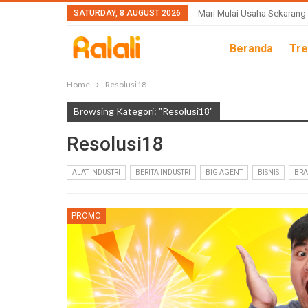
SATURDAY, 8 AUGUST 2026
Mari Mulai Usaha Sekarang
Beranda
Tre
Home
Resolusi18
Browsing Kategori: "Resolusi18"
Resolusi18
ALAT INDUSTRI
BERITA INDUSTRI
BIG AGENT
BISNIS
BR
PROMO