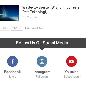
Waste-to-Energy (WtE) di Indonesia:
Peta Teknologi,…
2 Feb 2026
PREV
NEXT
1 daripada 371
Follow Us On Social Media
Facebook
Instagram
Youtube
Likes
Followers
Subscribers