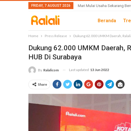
FRIDAY, 7 AUGUST 2026
Mari Mulai Usaha Sekarang Ber
Beranda
Tre
Home
Press Release
Dukung 62.000 UMKM Daerah, Ralali.
Dukung 62.000 UMKM Daerah, Ral
HUB Di Surabaya
Last updated
13 Jun 2022
By
Ralalicom
Share