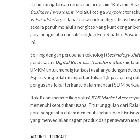
dalam menjalankan rangkaian program “Kotamu, Bisni
Business Investment.
Melalui ketiga
keypoint
tersebu
value added
agar dapat mewujudkan digitalisasi bisn
secara penuh melalui sinergitas yang kuat dengan ber
para pengusaha daerah,” ungkap Edo Rinaldo,
Busines
ini.
Seiring dengan perubahan teknologi (
technology shif
pendekatan
Digital Business Transformation
melalui
UMKM untuk mendigitalisasi usahanya dengan dukunga
Agent yang telah memperbantukan 1,5 juta orang da
pengusaha lokal terbantu dalam mencari SDM berkualit
Ralali.com memberikan solusi
B2B Market Access
ya
memenuhi kebutuhan usaha. Fitur unggulan dari Ralal
para pengusaha dalam memenuhi kebutuhan bisnisnya
yang menyediakan ragam produk dan penawaran mena
ARTIKEL TERKAIT