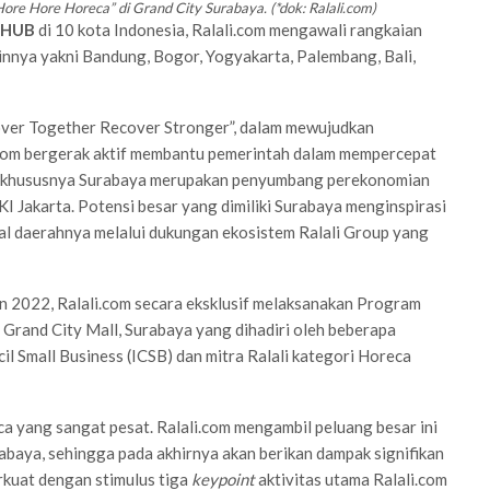
re Hore Horeca” di Grand City Surabaya. (*dok: Ralali.com)
s HUB
di 10 kota Indonesia, Ralali.com mengawali rangkaian
innya yakni Bandung, Bogor, Yogyakarta, Palembang, Bali,
er Together Recover Stronger”, dalam mewujudkan
li.com bergerak aktif membantu pemerintah dalam mempercepat
r khususnya Surabaya merupakan penyumbang perekonomian
 Jakarta. Potensi besar yang dimiliki Surabaya menginspirasi
al daerahnya melalui dukungan ekosistem Ralali Group yang
ion 2022, Ralali.com secara eksklusif melaksanakan Program
 Grand City Mall, Surabaya yang dihadiri oleh beberapa
l Small Business (ICSB) dan mitra Ralali kategori Horeca
a yang sangat pesat. Ralali.com mengambil peluang besar ini
aya, sehingga pada akhirnya akan berikan dampak signifikan
rkuat dengan stimulus tiga
keypoint
aktivitas
utama Ralali.com