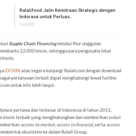
Ralalifood Jalin Kemitraan Strategis dengan
Indorasa untuk Perluas…
3 Jul 2025
olusi
Supply Chain Financing
melalui fitur unggulan
il membantu 22.000 bisnis, sehingga para pengusaha lokal
bisnis.
nya
DI SINI
atau segera kunjungi Ralali.com dengan download
rbagai pertanyaan terkait dapat menghubungi lewat hotline
i.com
untuk info lebih lanjut.
place pertama dan terbesar di Indonesia di tahun 2013,
form bisnis terbaik yang menghubungkan dan memberikan solusi
 memberikan
access to market
,
access to financial
, serta
access
 membentuk ekosistem ke dalam Ralali Group.