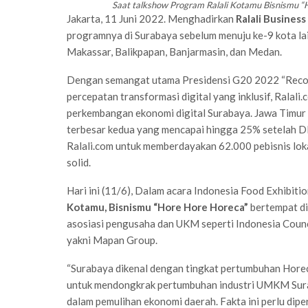
Saat talkshow Program Ralali Kotamu Bisnismu “Ho
Jakarta, 11 Juni 2022. Menghadirkan
Ralali Busines
programnya di Surabaya sebelum menuju ke-9 kota la
Makassar, Balikpapan, Banjarmasin, dan Medan.
Dengan semangat utama Presidensi G20 2022 “Recov
percepatan transformasi digital yang inklusif, Rala
perkembangan ekonomi digital Surabaya. Jawa Timu
terbesar kedua yang mencapai hingga 25% setelah DKI
Ralali.com untuk memberdayakan 62.000 pebisnis lok
solid.
Hari ini (11/6), Dalam acara Indonesia Food Exhibit
Kotamu, Bisnismu “Hore Hore Horeca”
bertempat di
asosiasi pengusaha dan UKM seperti Indonesia Counci
yakni Mapan Group.
“Surabaya dikenal dengan tingkat pertumbuhan Horec
untuk mendongkrak pertumbuhan industri UMKM Surab
dalam pemulihan ekonomi daerah. Fakta ini perlu dipe