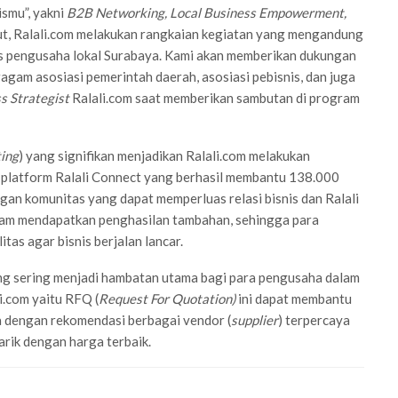
smu”, yakni
B2B Networking, Local Business Empowerment,
t, Ralali.com melakukan rangkaian kegiatan yang mengandung
is pengusaha lokal Surabaya. Kami akan memberikan dukungan
agam asosiasi pemerintah daerah, asosiasi pebisnis, dan juga
s Strategist
Ralali.com saat memberikan sambutan di program
ting
) yang signifikan menjadikan Ralali.com melakukan
 platform Ralali Connect yang berhasil membantu 138.000
n komunitas yang dapat memperluas relasi bisnis dan Ralali
lam mendapatkan penghasilan tambahan, sehingga para
as agar bisnis berjalan lancar.
ng sering menjadi hambatan utama bagi para pengusaha dalam
i.com yaitu RFQ (
Request For Quotation)
ini dapat membantu
 dengan rekomendasi berbagai vendor (
supplier
) terpercaya
rik dengan harga terbaik.