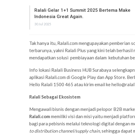
Ralali Gelar 1+1 Summit 2025 Bertema Make
Indonesia Great Again.
30 Jul 2025
Tak hanya itu, Ralali.com mengupayakan pemberian s
terbarunya, yakni Ralali Plus yang kini telah berhas
mendapatkan solusi pembiayaan dalam kebutuhan ber
Info lokasi Ralali Business HUB Surabaya selengkap
aplikasi Ralali.com di Google Play dan App Store. Be
Hello Ralali 1500 465 atau kirim email ke
hello@ralal
Ralali Sebagai Ekosistem
Mengawali bisnis dengan menjadi pelopor B2B market
Ralali.com
memiliki visi dan misi yaitu menjadi plat
bagi para pebisnis melalui teknologi digital dengan
to distribution channel/supply chain
, sehingga dapat