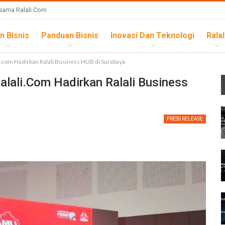
sama Ralali.com
n Bisnis
Panduan Bisnis
Inovasi Dan Teknologi
Ralal
com Hadirkan Ralali Business HUB di Surabaya
ali.com Hadirkan Ralali Business
PRESS RELEASE