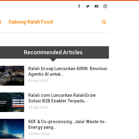
i
Gabung Ralali Food
Recommended Articles
Ralali Group Luncurkan AIRIN: Revolusi
Agentic AI untuk…
8 May 2026
Ralali.com Luncurkan RalaliGrow:
Solusi B2B Enabler Terpadu…
13 Apr 2026
RDF & Co-processing: Jalur Waste-to-
Energy yang…
10 Mar 2026