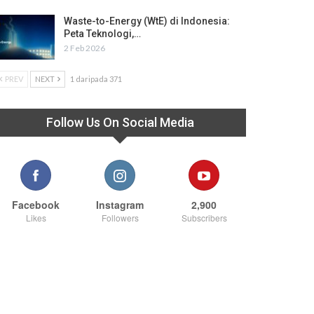
Waste-to-Energy (WtE) di Indonesia:
Peta Teknologi,…
2 Feb 2026
PREV
NEXT
1 daripada 371
Follow Us On Social Media
Facebook
Instagram
2,900
Likes
Followers
Subscribers