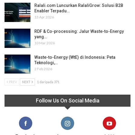
Ralali.com Luncurkan RalaliGrow: Solusi B2B
Enabler Terpadu…
13 Apr 2026
RDF & Co-processing: Jalur Waste-to-Energy
yang…
10 Mar 2026
Waste-to-Energy (WtE) di Indonesia: Peta
Teknologi,…
2 Feb 2026
PREV
NEXT
1 daripada 371
Follow Us On Social Media