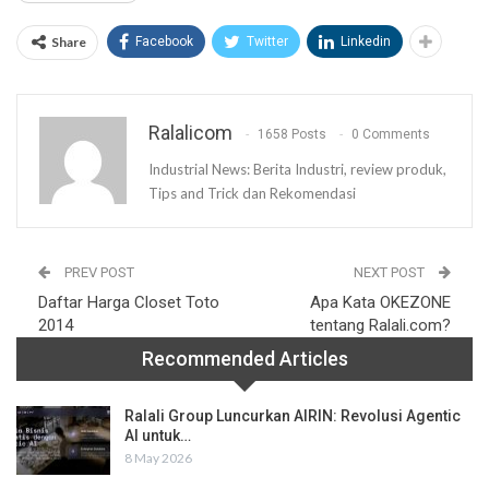
Share
Facebook
Twitter
Linkedin
Ralalicom
1658 Posts
0 Comments
Industrial News: Berita Industri, review produk,
Tips and Trick dan Rekomendasi
PREV POST
NEXT POST
Daftar Harga Closet Toto
Apa Kata OKEZONE
2014
tentang Ralali.com?
Recommended Articles
Ralali Group Luncurkan AIRIN: Revolusi Agentic
AI untuk…
8 May 2026