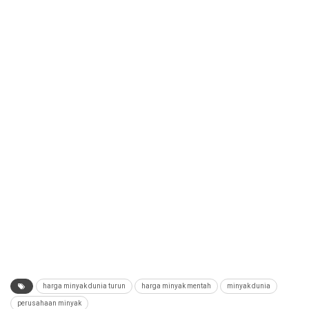
harga minyak dunia turun
harga minyak mentah
minyak dunia
perusahaan minyak