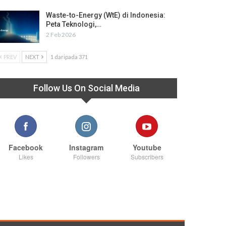
Waste-to-Energy (WtE) di Indonesia:
Peta Teknologi,…
2 Feb 2026
PREV
NEXT
1 daripada 371
Follow Us On Social Media
Facebook
Instagram
Youtube
Likes
Followers
Subscribers