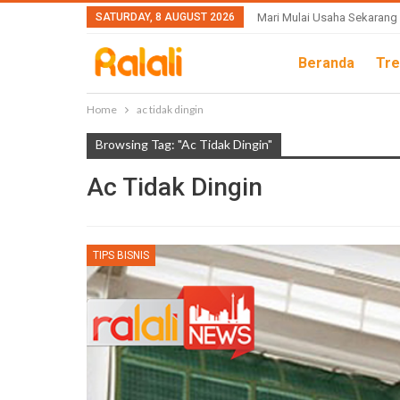
SATURDAY, 8 AUGUST 2026
Mari Mulai Usaha Sekarang
Beranda
Tre
Home
ac tidak dingin
Browsing Tag: "ac Tidak Dingin"
Ac Tidak Dingin
TIPS BISNIS