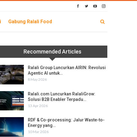
i
Gabung Ralali Food
Recommended Articles
Ralali Group Luncurkan AIRIN: Revolusi
Agentic AI untuk…
8 May 2026
Ralali.com Luncurkan RalaliGrow:
Solusi B2B Enabler Terpadu…
13 Apr 2026
RDF & Co-processing: Jalur Waste-to-
Energy yang…
10 Mar 2026