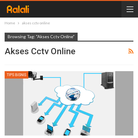
Home
akses cctv online
Browsing Tag: "akses Cctv Online"
Akses Cctv Online
TIPS BISNIS