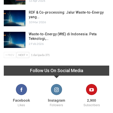
13 Apr 2026
RDF & Co-processing: Jalur Waste-to-Energy
yang…
10 Mar 2026
Waste-to-Energy (WtE) di Indonesia: Peta
Teknologi,…
2 Feb 2026
PREV
NEXT
1 daripada 371
Follow Us On Social Media
Facebook
Instagram
2,900
Likes
Followers
Subscribers