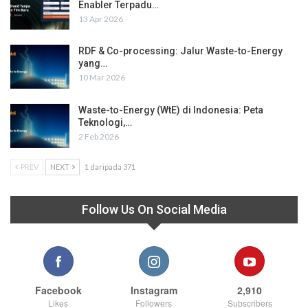
Enabler Terpadu…
13 Apr 2026
RDF & Co-processing: Jalur Waste-to-Energy
yang…
10 Mar 2026
Waste-to-Energy (WtE) di Indonesia: Peta
Teknologi,…
2 Feb 2026
PREV
NEXT
1 daripada 371
Follow Us On Social Media
Facebook
Instagram
2,910
Likes
Followers
Subscribers