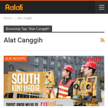
Home
alat canggih
Browsing Tag: "alat Canggih"
Alat Canggih
ALAT INDUSTRI