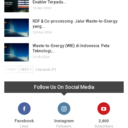
Enabler Terpadu…
13 Apr 2026
RDF & Co-processing: Jalur Waste-to-Energy
yang…
10 Mar 2026
Waste-to-Energy (WtE) di Indonesia: Peta
Teknologi,…
2 Feb 2026
PREV
NEXT
1 daripada 371
Follow Us On Social Media
Facebook
Instagram
2,900
Likes
Followers
Subscribers