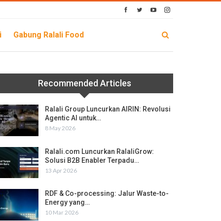
i
Gabung Ralali Food
Recommended Articles
Ralali Group Luncurkan AIRIN: Revolusi
Agentic AI untuk…
8 May 2026
Ralali.com Luncurkan RalaliGrow:
Solusi B2B Enabler Terpadu…
13 Apr 2026
RDF & Co-processing: Jalur Waste-to-
Energy yang…
10 Mar 2026