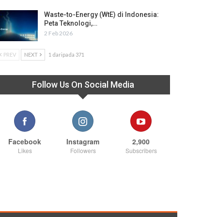
Waste-to-Energy (WtE) di Indonesia:
Peta Teknologi,…
2 Feb 2026
PREV
NEXT
1 daripada 371
Follow Us On Social Media
Facebook
Instagram
2,900
Likes
Followers
Subscribers