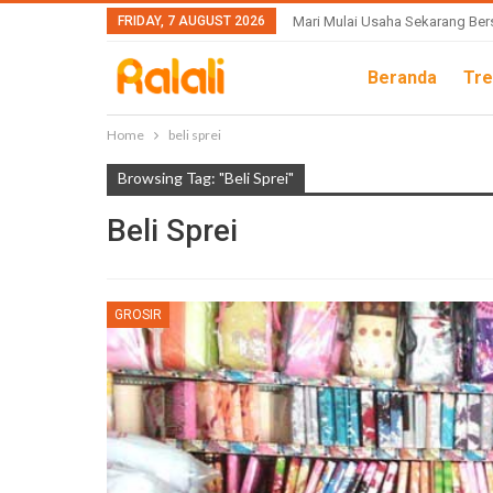
FRIDAY, 7 AUGUST 2026
Mari Mulai Usaha Sekarang Ber
Beranda
Tre
Home
beli sprei
Browsing Tag: "beli Sprei"
Beli Sprei
GROSIR