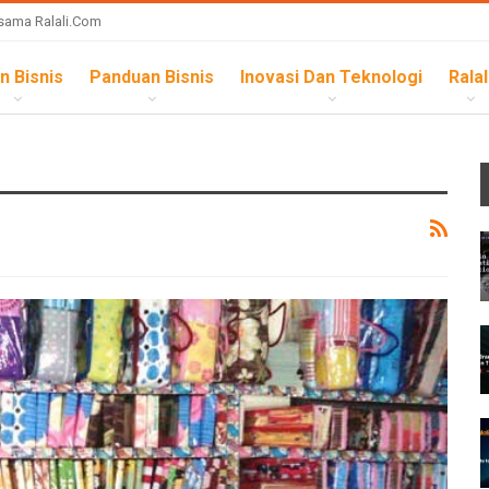
sama Ralali.com
n Bisnis
Panduan Bisnis
Inovasi Dan Teknologi
Ralal