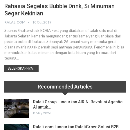
Rahasia Segelas Bubble Drink, Si Minuman
Segar Kekinian
RALALICOM
10 Oct 2019
Source: Shutterstock
BOBA Fest yang diadakan di salah satu mal di
Jakarta Selatan kemarin mengundang antusiasme yang luar biasa dari
pecinta boba di ibukota. Sebanyak 26 tenant yang membuka gerai
disana nyaris nggak pernah sepi antrean pengunjung.
Fenomena ini bisa
membuktikan kalau minuman dengan bola hitam yang terbuat dari
tepung
…
SELENGKAPNYA...
Recommended Articles
Ralali Group Luncurkan AIRIN: Revolusi Agentic
AI untuk…
8 May 2026
Ralali.com Luncurkan RalaliGrow: Solusi B2B