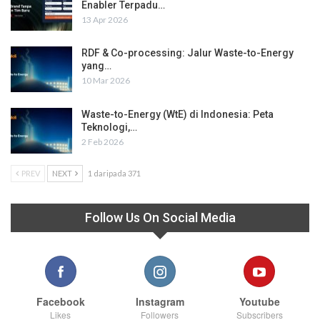
Enabler Terpadu…
13 Apr 2026
RDF & Co-processing: Jalur Waste-to-Energy
yang…
10 Mar 2026
Waste-to-Energy (WtE) di Indonesia: Peta
Teknologi,…
2 Feb 2026
PREV
NEXT
1 daripada 371
Follow Us On Social Media
Facebook
Instagram
Youtube
Likes
Followers
Subscribers