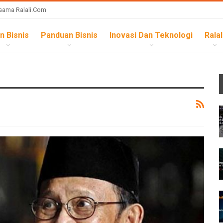
sama Ralali.com
n Bisnis
Panduan Bisnis
Inovasi Dan Teknologi
Ralal