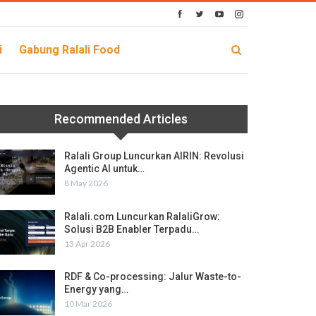
i
Gabung Ralali Food
Recommended Articles
Ralali Group Luncurkan AIRIN: Revolusi
Agentic AI untuk…
8 May 2026
Ralali.com Luncurkan RalaliGrow:
Solusi B2B Enabler Terpadu…
13 Apr 2026
RDF & Co-processing: Jalur Waste-to-
Energy yang…
10 Mar 2026