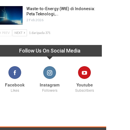
Waste-to-Energy (WtE) di Indonesia:
Peta Teknologi,…
2 Feb 2026
PREV
NEXT
1 daripada 371
Follow Us On Social Media
Facebook
Instagram
Youtube
Likes
Followers
Subscribers