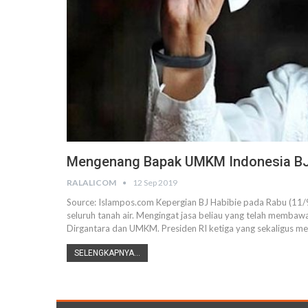
Mengenang Bapak UMKM Indonesia BJ
RALALICOM
12 Sep 2019
Source: Islampos.com
Kepergian BJ Habibie pada Rabu (11
seluruh tanah air. Mengingat jasa beliau yang telah membaw
Dirgantara dan UMKM.
Presiden RI ketiga yang sekaligus m
SELENGKAPNYA...