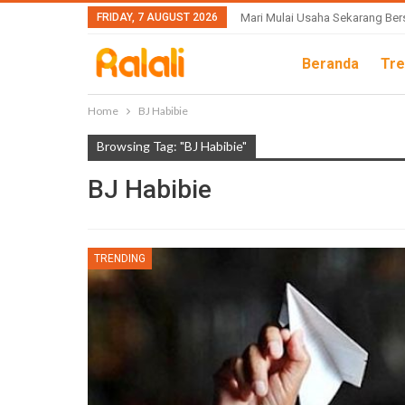
FRIDAY, 7 AUGUST 2026
Mari Mulai Usaha Sekarang Ber
Beranda
Tre
Home
BJ Habibie
Browsing Tag: "BJ Habibie"
BJ Habibie
TRENDING