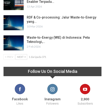
Enabler Terpadu…
13 Apr 2026
RDF & Co-processing: Jalur Waste-to-Energy
yang…
10 Mar 2026
Waste-to-Energy (WtE) di Indonesia: Peta
Teknologi,…
2 Feb 2026
PREV
NEXT
1 daripada 371
Follow Us On Social Media
Facebook
Instagram
2,900
Likes
Followers
Subscribers