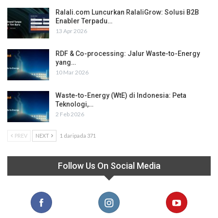
Ralali.com Luncurkan RalaliGrow: Solusi B2B
Enabler Terpadu…
13 Apr 2026
RDF & Co-processing: Jalur Waste-to-Energy
yang…
10 Mar 2026
Waste-to-Energy (WtE) di Indonesia: Peta
Teknologi,…
2 Feb 2026
PREV
NEXT
1 daripada 371
Follow Us On Social Media