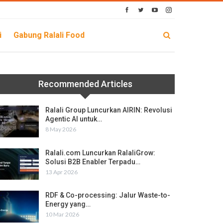
i
Gabung Ralali Food
Recommended Articles
Ralali Group Luncurkan AIRIN: Revolusi
Agentic AI untuk…
8 May 2026
Ralali.com Luncurkan RalaliGrow:
Solusi B2B Enabler Terpadu…
13 Apr 2026
RDF & Co-processing: Jalur Waste-to-
Energy yang…
10 Mar 2026