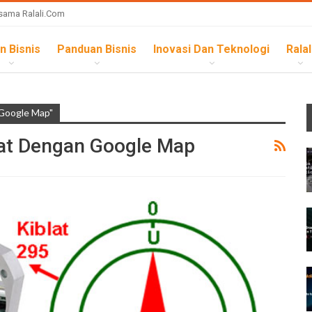
sama Ralali.com
n Bisnis
Panduan Bisnis
Inovasi Dan Teknologi
Ralal
 Google Map"
at Dengan Google Map