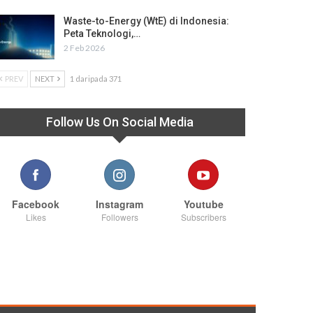
Waste-to-Energy (WtE) di Indonesia:
Peta Teknologi,…
2 Feb 2026
PREV
NEXT
1 daripada 371
Follow Us On Social Media
Facebook
Instagram
Youtube
Likes
Followers
Subscribers