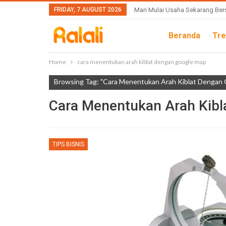
FRIDAY, 7 AUGUST 2026
Mari Mulai Usaha Sekarang Ber
Beranda
Tre
Home
cara menentukan arah kiblat dengan google map
Browsing Tag: "cara Menentukan Arah Kiblat Dengan
Cara Menentukan Arah Kibl
TIPS BISNIS