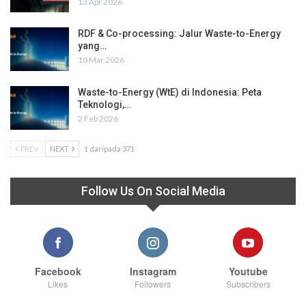
13 Apr 2026
RDF & Co-processing: Jalur Waste-to-Energy
yang…
10 Mar 2026
Waste-to-Energy (WtE) di Indonesia: Peta
Teknologi,…
2 Feb 2026
PREV
NEXT
1 daripada 371
Follow Us On Social Media
Facebook
Instagram
Youtube
Likes
Followers
Subscribers