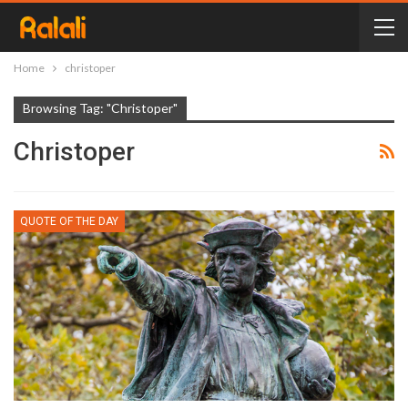
Home
christoper
Browsing Tag: "christoper"
Christoper
QUOTE OF THE DAY