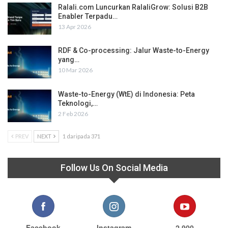
Ralali.com Luncurkan RalaliGrow: Solusi B2B
Enabler Terpadu…
13 Apr 2026
RDF & Co-processing: Jalur Waste-to-Energy
yang…
10 Mar 2026
Waste-to-Energy (WtE) di Indonesia: Peta
Teknologi,…
2 Feb 2026
PREV
NEXT
1 daripada 371
Follow Us On Social Media
Facebook
Instagram
2,900