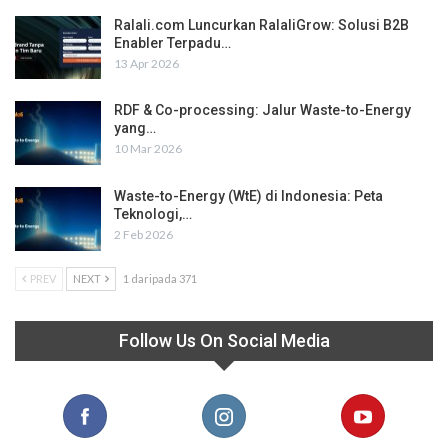
Ralali.com Luncurkan RalaliGrow: Solusi B2B
Enabler Terpadu…
13 Apr 2026
RDF & Co-processing: Jalur Waste-to-Energy
yang…
10 Mar 2026
Waste-to-Energy (WtE) di Indonesia: Peta
Teknologi,…
2 Feb 2026
PREV
NEXT
1 daripada 371
Follow Us On Social Media