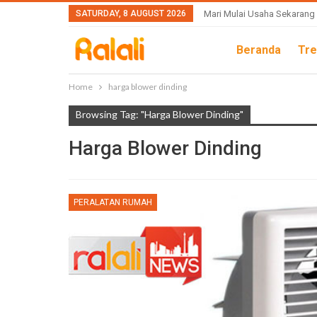
SATURDAY, 8 AUGUST 2026
Mari Mulai Usaha Sekarang
Beranda
Tre
Home
harga blower dinding
Browsing Tag: "harga Blower Dinding"
Harga Blower Dinding
PERALATAN RUMAH