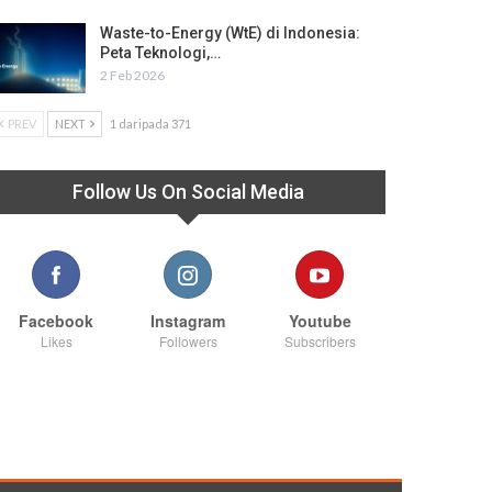
Waste-to-Energy (WtE) di Indonesia:
Peta Teknologi,…
2 Feb 2026
PREV
NEXT
1 daripada 371
Follow Us On Social Media
Facebook
Instagram
Youtube
Likes
Followers
Subscribers