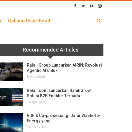
i
Gabung Ralali Food
Recommended Articles
Ralali Group Luncurkan AIRIN: Revolusi
Agentic AI untuk…
8 May 2026
Ralali.com Luncurkan RalaliGrow:
Solusi B2B Enabler Terpadu…
13 Apr 2026
RDF & Co-processing: Jalur Waste-to-
Energy yang…
10 Mar 2026