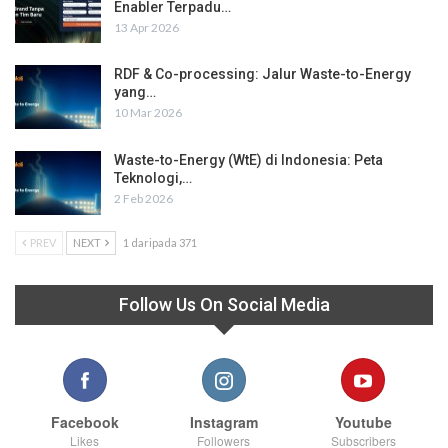
Enabler Terpadu…
13 Apr 2026
RDF & Co-processing: Jalur Waste-to-Energy
yang…
10 Mar 2026
Waste-to-Energy (WtE) di Indonesia: Peta
Teknologi,…
2 Feb 2026
PREV
NEXT
1 daripada 371
Follow Us On Social Media
Facebook
Instagram
Youtube
Likes
Followers
Subscribers