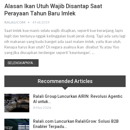
Alasan Ikan Utuh Wajib Disantap Saat
Perayaan Tahun Baru Imlek
RALALICOM
4 Feb 2019
Saat imlek kue manis selalu wajib disajikan, seperti kue keranjang, lapis
legit dan tentunya nggak ketinggalan buah jeruk dong. Tapi ada satu lagi
nih makanan yang kudu banget ada saat malam imlek, yaitu ikan utuh.
Kenapa harus ikan utuh? Di negara asalnya ikan disebut Yu atau Yoo
yang jika diucapkan terdengar seperti ‘keuntungan’. …
SELENGKAPNYA...
Recommended Articles
Ralali Group Luncurkan AIRIN: Revolusi Agentic
AI untuk…
8 May 2026
Ralali.com Luncurkan RalaliGrow: Solusi B2B
Enabler Terpadu…