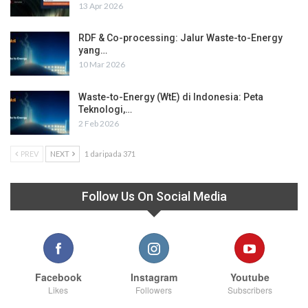
13 Apr 2026
RDF & Co-processing: Jalur Waste-to-Energy
yang…
10 Mar 2026
Waste-to-Energy (WtE) di Indonesia: Peta
Teknologi,…
2 Feb 2026
PREV
NEXT
1 daripada 371
Follow Us On Social Media
Facebook
Instagram
Youtube
Likes
Followers
Subscribers