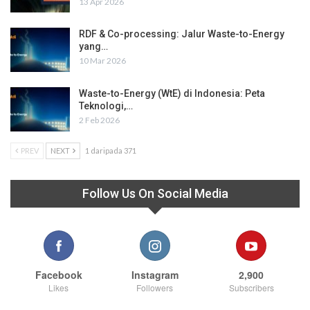
13 Apr 2026
RDF & Co-processing: Jalur Waste-to-Energy
yang…
10 Mar 2026
Waste-to-Energy (WtE) di Indonesia: Peta
Teknologi,…
2 Feb 2026
PREV
NEXT
1 daripada 371
Follow Us On Social Media
Facebook
Instagram
2,900
Likes
Followers
Subscribers