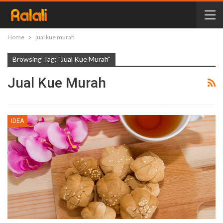
Home
jual kue murah
Browsing Tag: "jual Kue Murah"
Jual Kue Murah
IDEA