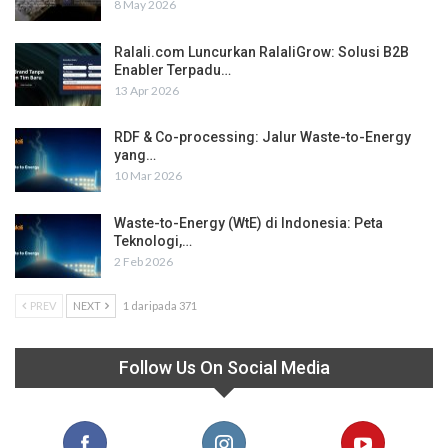
8 May 2026
Ralali.com Luncurkan RalaliGrow: Solusi B2B
Enabler Terpadu…
13 Apr 2026
RDF & Co-processing: Jalur Waste-to-Energy
yang…
10 Mar 2026
Waste-to-Energy (WtE) di Indonesia: Peta
Teknologi,…
2 Feb 2026
PREV
NEXT
1 daripada 371
Follow Us On Social Media