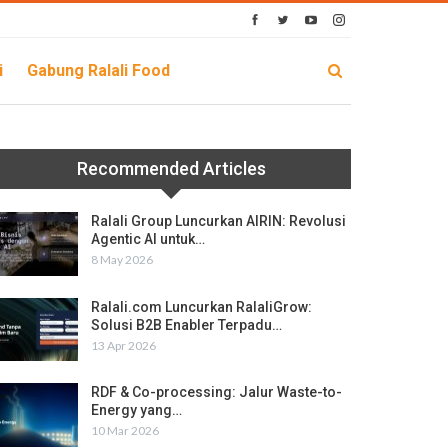
i
Gabung Ralali Food
Recommended Articles
Ralali Group Luncurkan AIRIN: Revolusi
Agentic AI untuk…
8 May 2026
Ralali.com Luncurkan RalaliGrow:
Solusi B2B Enabler Terpadu…
13 Apr 2026
RDF & Co-processing: Jalur Waste-to-
Energy yang…
10 Mar 2026