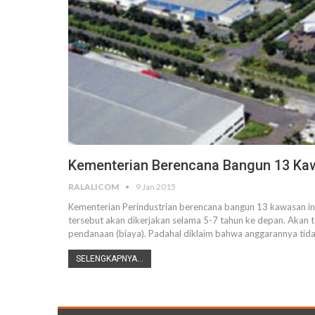
Kementerian Berencana Bangun 13 Kaw
RALALICOM
9 Jan 2015
Kementerian Perindustrian berencana bangun 13 kawasan ind
tersebut akan dikerjakan selama 5-7 tahun ke depan. Akan
pendanaan (biaya). Padahal diklaim bahwa anggarannya tida
SELENGKAPNYA...