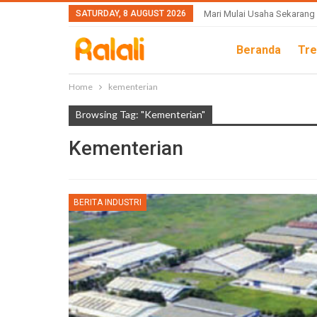
SATURDAY, 8 AUGUST 2026
Mari Mulai Usaha Sekarang
Beranda
Tre
Home
kementerian
Browsing Tag: "kementerian"
Kementerian
BERITA INDUSTRI