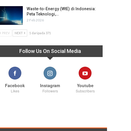
Waste-to-Energy (WtE) di Indonesia:
Peta Teknologi,…
2 Feb 2026
PREV
NEXT
1 daripada 371
Follow Us On Social Media
Facebook
Instagram
Youtube
Likes
Followers
Subscribers