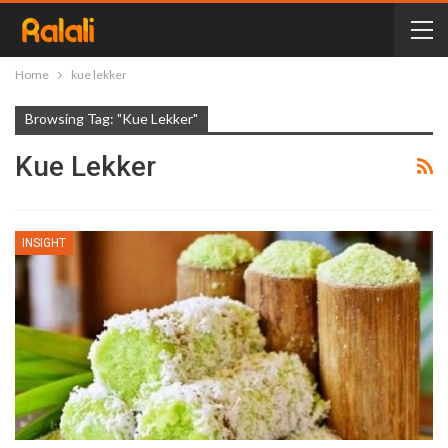
Home
kue lekker
Browsing Tag: "kue Lekker"
Kue Lekker
INSIGHT