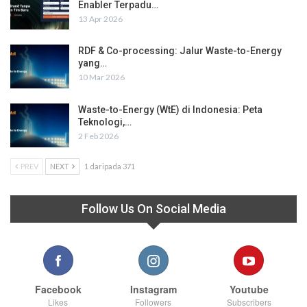
Enabler Terpadu…
13 Apr 2026
RDF & Co-processing: Jalur Waste-to-Energy
yang…
10 Mar 2026
Waste-to-Energy (WtE) di Indonesia: Peta
Teknologi,…
2 Feb 2026
PREV
NEXT
1 daripada 371
Follow Us On Social Media
Facebook
Instagram
Youtube
Likes
Followers
Subscribers