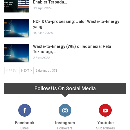
Enabler Terpadu…
13 Apr 2026
RDF & Co-processing: Jalur Waste-to-Energy
yang…
10 Mar 2026
Waste-to-Energy (WtE) di Indonesia: Peta
Teknologi,…
2 Feb 2026
PREV
NEXT
1 daripada 371
Follow Us On Social Media
Facebook
Instagram
Youtube
Likes
Followers
Subscribers