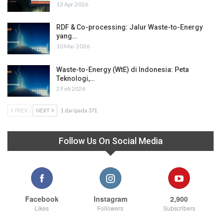
13 Apr 2026
RDF & Co-processing: Jalur Waste-to-Energy
yang…
10 Mar 2026
Waste-to-Energy (WtE) di Indonesia: Peta
Teknologi,…
2 Feb 2026
PREV
NEXT
1 daripada 371
Follow Us On Social Media
Facebook
Instagram
2,900
Likes
Followers
Subscribers