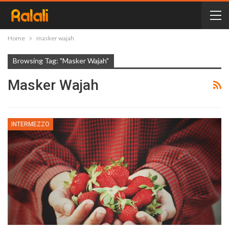
Home
masker wajah
Browsing Tag: "masker Wajah"
Masker Wajah
INTERMEZZO