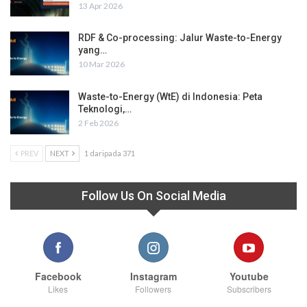
13 Apr 2026
RDF & Co-processing: Jalur Waste-to-Energy
yang…
10 Mar 2026
Waste-to-Energy (WtE) di Indonesia: Peta
Teknologi,…
2 Feb 2026
PREV
NEXT
1 daripada 371
Follow Us On Social Media
Facebook
Instagram
Youtube
Likes
Followers
Subscribers