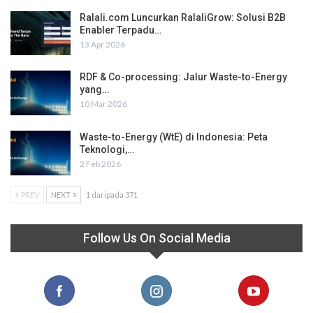
Ralali.com Luncurkan RalaliGrow: Solusi B2B
Enabler Terpadu…
13 Apr 2026
RDF & Co-processing: Jalur Waste-to-Energy
yang…
10 Mar 2026
Waste-to-Energy (WtE) di Indonesia: Peta
Teknologi,…
2 Feb 2026
PREV
NEXT
1 daripada 371
Follow Us On Social Media