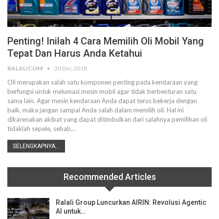
Penting! Inilah 4 Cara Memilih Oli Mobil Yang
Tepat Dan Harus Anda Ketahui
RALALICOM
30 Dec 2018
Oli merupakan salah satu komponen penting pada kendaraan yang
berfungsi untuk melumasi mesin mobil agar tidak berbenturan satu
sama lain. Agar mesin kendaraan Anda dapat terus bekerja dengan
baik, maka jangan sampai Anda salah dalam memilih oli. Hal ini
dikarenakan akibat yang dapat ditimbulkan dari salahnya pemilihan oli
tidaklah sepele, sebab…
SELENGKAPNYA...
Recommended Articles
Ralali Group Luncurkan AIRIN: Revolusi Agentic
AI untuk…