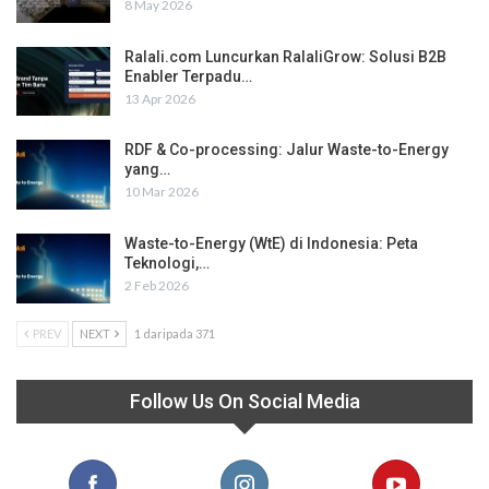
8 May 2026
Ralali.com Luncurkan RalaliGrow: Solusi B2B
Enabler Terpadu…
13 Apr 2026
RDF & Co-processing: Jalur Waste-to-Energy
yang…
10 Mar 2026
Waste-to-Energy (WtE) di Indonesia: Peta
Teknologi,…
2 Feb 2026
PREV
NEXT
1 daripada 371
Follow Us On Social Media