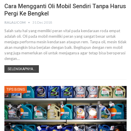
Cara Mengganti Oli Mobil Sendiri Tanpa Harus
Pergi Ke Bengkel
RALALICOM
31 Dec 2018
Salah satu hal yang memiliki peran vital pada kendaraan roda empat
adalah oli. Oli pada mobil memiliki peran yang sangat besar untuk
menjaga performa mesin kendaraan ataupun rem. Tanpa oli, mesin tidak
akan mungkin bisa berjalan dengan baik. Begitupun dengan rem mobil
yang juga memerlukan oli untuk menjaganya agar tetap bisa beroperasi
dengan…
SELENGKAPNYA...
TIPS BISNIS