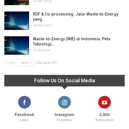
13 Apr 2026
RDF & Co-processing: Jalur Waste-to-Energy
yang…
10 Mar 2026
Waste-to-Energy (WtE) di Indonesia: Peta
Teknologi,…
2 Feb 2026
PREV
NEXT
1 daripada 371
Follow Us On Social Media
Facebook
Instagram
2,900
Likes
Followers
Subscribers