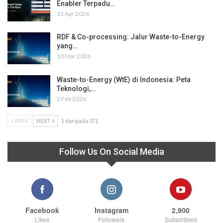
Enabler Terpadu…
13 Apr 2026
RDF & Co-processing: Jalur Waste-to-Energy
yang…
10 Mar 2026
Waste-to-Energy (WtE) di Indonesia: Peta
Teknologi,…
2 Feb 2026
PREV
NEXT
1 daripada 371
Follow Us On Social Media
Facebook
Instagram
2,900
Likes
Followers
Subscribers