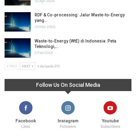
13 Apr 2026
RDF & Co-processing: Jalur Waste-to-Energy
yang…
10 Mar 2026
Waste-to-Energy (WtE) di Indonesia: Peta
Teknologi,…
2 Feb 2026
PREV
NEXT
1 daripada 371
Follow Us On Social Media
Facebook
Instagram
Youtube
Likes
Followers
Subscribers