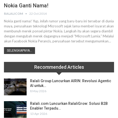
Nokia Ganti Nama!
RALALICOM
22 Oct 2014
Nokia ganti nama! Yup, inilah rumor yang baru-baru ini tersebar di dunia
maya, perusahaan teknologi Microsoft sejak lama memberi isyarat akan
membunuh merek ponsel pintar Nokia. Langkah itu akan segera diambil
dengan mengubah merek dagangnya menjadi “Microsoft Lumia.” Melalui
akun Facebook Nokia Perancis, perusahaan tersebut mengumumkan…
SELENGKAPNYA...
Recommended Articles
Ralali Group Luncurkan AIRIN: Revolusi Agentic
AI untuk…
8 May 2026
Ralali.com Luncurkan RalaliGrow: Solusi B2B
Enabler Terpadu…
13 Apr 2026