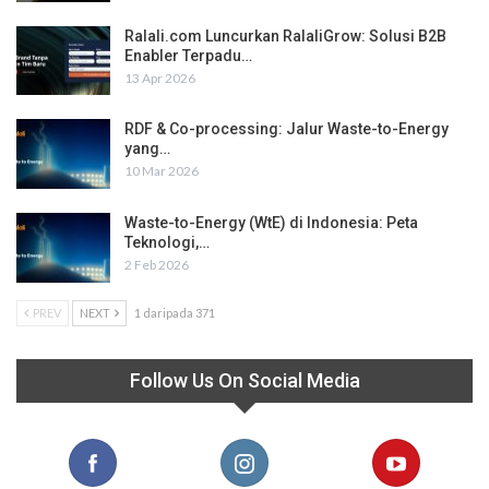
Ralali.com Luncurkan RalaliGrow: Solusi B2B
Enabler Terpadu…
13 Apr 2026
RDF & Co-processing: Jalur Waste-to-Energy
yang…
10 Mar 2026
Waste-to-Energy (WtE) di Indonesia: Peta
Teknologi,…
2 Feb 2026
PREV
NEXT
1 daripada 371
Follow Us On Social Media