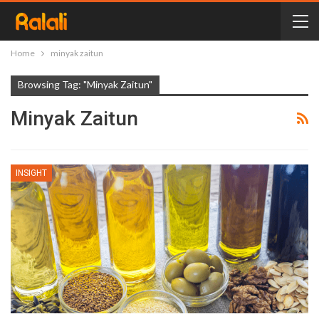
Home
minyak zaitun
Browsing Tag: "minyak Zaitun"
Minyak Zaitun
INSIGHT