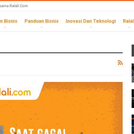
sama Ralali.com
n Bisnis
Panduan Bisnis
Inovasi Dan Teknologi
Ralal