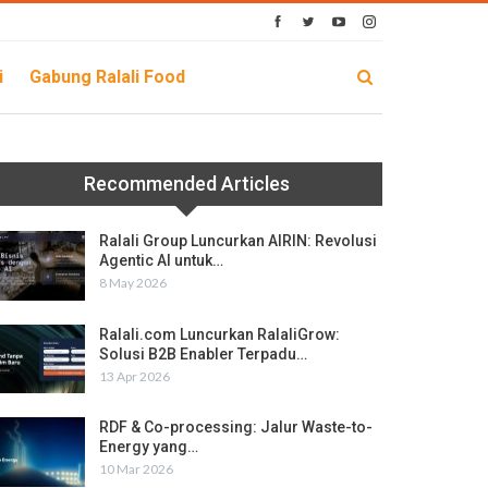
i
Gabung Ralali Food
Recommended Articles
Ralali Group Luncurkan AIRIN: Revolusi
Agentic AI untuk…
8 May 2026
Ralali.com Luncurkan RalaliGrow:
Solusi B2B Enabler Terpadu…
13 Apr 2026
RDF & Co-processing: Jalur Waste-to-
Energy yang…
10 Mar 2026