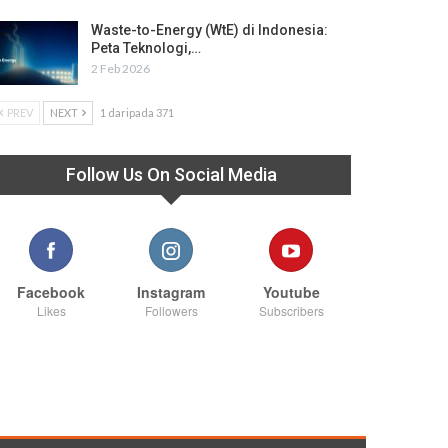
Waste-to-Energy (WtE) di Indonesia:
Peta Teknologi,…
2 Feb 2026
PREV
NEXT
1 daripada 371
Follow Us On Social Media
Facebook
Instagram
Youtube
Likes
Followers
Subscribers