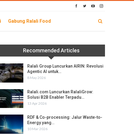
i
Gabung Ralali Food
Recommended Articles
Ralali Group Luncurkan AIRIN: Revolusi
Agentic AI untuk…
8 May 2026
Ralali.com Luncurkan RalaliGrow:
Solusi B2B Enabler Terpadu…
13 Apr 2026
RDF & Co-processing: Jalur Waste-to-
Energy yang…
10 Mar 2026