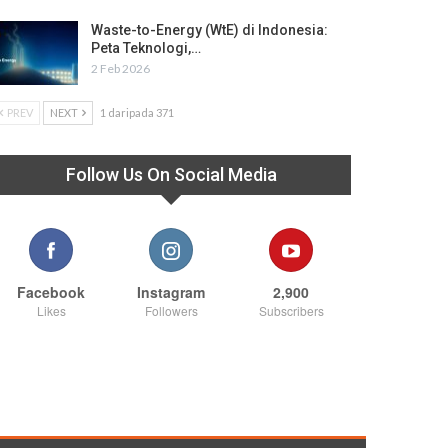
Waste-to-Energy (WtE) di Indonesia:
Peta Teknologi,…
2 Feb 2026
PREV
NEXT
1 daripada 371
Follow Us On Social Media
Facebook
Instagram
2,900
Likes
Followers
Subscribers