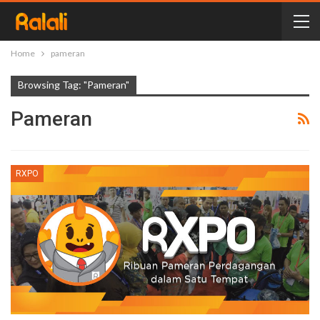
Home
pameran
Browsing Tag: "pameran"
Pameran
RXPO