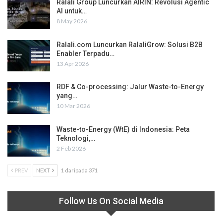
Ralali Group Luncurkan AIRIN: Revolusi Agentic
AI untuk…
8 May 2026
Ralali.com Luncurkan RalaliGrow: Solusi B2B
Enabler Terpadu…
13 Apr 2026
RDF & Co-processing: Jalur Waste-to-Energy
yang…
10 Mar 2026
Waste-to-Energy (WtE) di Indonesia: Peta
Teknologi,…
2 Feb 2026
PREV
NEXT
1 daripada 371
Follow Us On Social Media