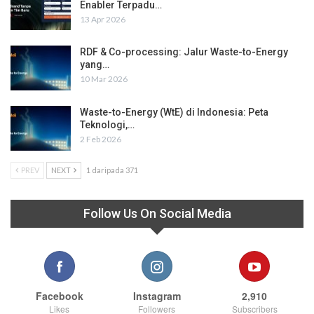
Enabler Terpadu…
13 Apr 2026
RDF & Co-processing: Jalur Waste-to-Energy
yang…
10 Mar 2026
Waste-to-Energy (WtE) di Indonesia: Peta
Teknologi,…
2 Feb 2026
PREV
NEXT
1 daripada 371
Follow Us On Social Media
Facebook
Instagram
2,910
Likes
Followers
Subscribers