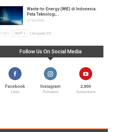
Waste-to-Energy (WtE) di Indonesia:
Peta Teknologi,…
2 Feb 2026
PREV
NEXT
1 daripada 371
Follow Us On Social Media
Facebook
Instagram
2,900
Likes
Followers
Subscribers