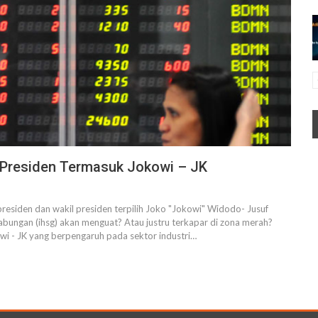
n Presiden Termasuk Jokowi – JK
residen dan wakil presiden terpilih Joko "Jokowi" Widodo- Jusuf
abungan (ihsg) akan menguat? Atau justru terkapar di zona merah?
owi - JK yang berpengaruh pada sektor industri…