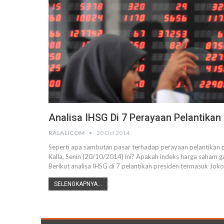
Analisa IHSG Di 7 Perayaan Pelantika
RALALICOM
20 Oct 2014
Seperti apa sambutan pasar terhadap perayaan pelantikan p
Kalla, Senin (20/10/2014) ini? Apakah indeks harga saham g
Berikut analisa IHSG di 7 pelantikan presiden termasuk Jok
SELENGKAPNYA...