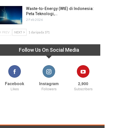
Waste-to-Energy (WtE) di Indonesia:
Peta Teknologi,…
2 Feb 2026
PREV
NEXT
1 daripada 371
Follow Us On Social Media
Facebook
Instagram
2,900
Likes
Followers
Subscribers