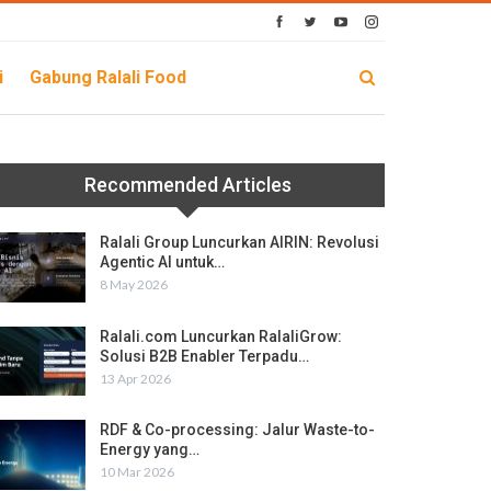
i
Gabung Ralali Food
Recommended Articles
Ralali Group Luncurkan AIRIN: Revolusi
Agentic AI untuk…
8 May 2026
Ralali.com Luncurkan RalaliGrow:
Solusi B2B Enabler Terpadu…
13 Apr 2026
RDF & Co-processing: Jalur Waste-to-
Energy yang…
10 Mar 2026