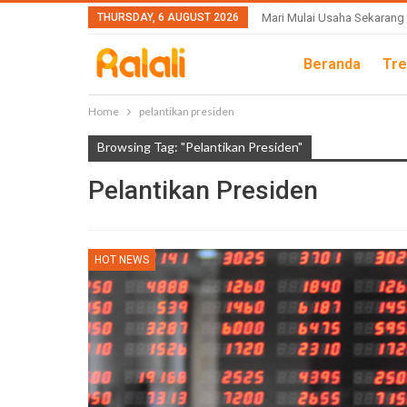
THURSDAY, 6 AUGUST 2026
Mari Mulai Usaha Sekarang
Beranda
Tre
Home
pelantikan presiden
Browsing Tag: "pelantikan Presiden"
Pelantikan Presiden
HOT NEWS