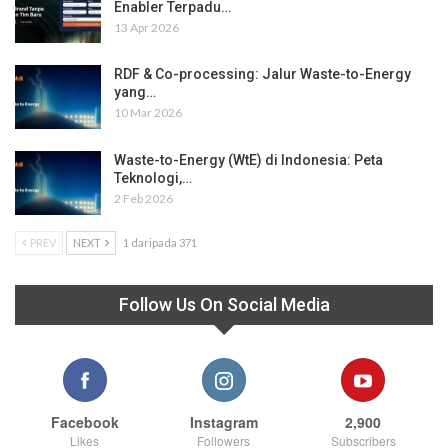
Enabler Terpadu…
13 Apr 2026
RDF & Co-processing: Jalur Waste-to-Energy
yang…
10 Mar 2026
Waste-to-Energy (WtE) di Indonesia: Peta
Teknologi,…
2 Feb 2026
PREV
NEXT
1 daripada 371
Follow Us On Social Media
Facebook
Instagram
2,900
Likes
Followers
Subscribers