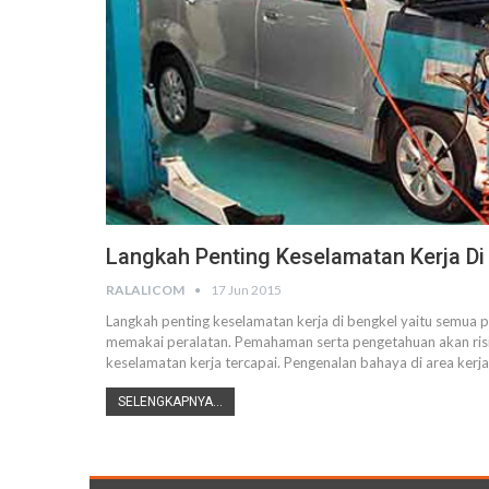
Langkah Penting Keselamatan Kerja Di
RALALICOM
17 Jun 2015
Langkah penting keselamatan kerja di bengkel yaitu semua 
memakai peralatan. Pemahaman serta pengetahuan akan risi
keselamatan kerja tercapai. Pengenalan bahaya di area kerj
SELENGKAPNYA...