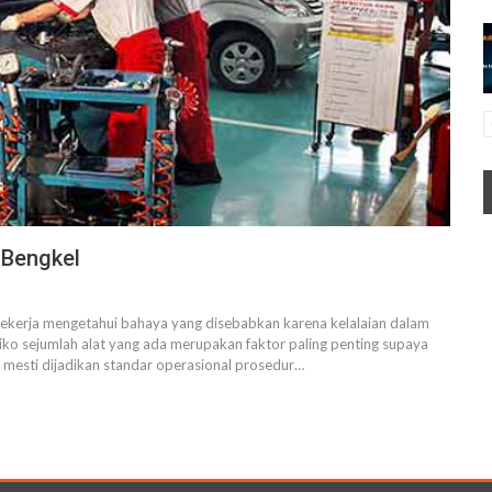
 Bengkel
pekerja mengetahui bahaya yang disebabkan karena kelalaian dalam
ko sejumlah alat yang ada merupakan faktor paling penting supaya
a mesti dijadikan standar operasional prosedur…