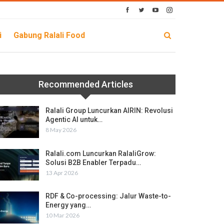
i
Gabung Ralali Food
Recommended Articles
Ralali Group Luncurkan AIRIN: Revolusi
Agentic AI untuk…
8 May 2026
Ralali.com Luncurkan RalaliGrow:
Solusi B2B Enabler Terpadu…
13 Apr 2026
RDF & Co-processing: Jalur Waste-to-
Energy yang…
10 Mar 2026