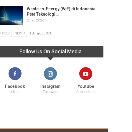
Waste-to-Energy (WtE) di Indonesia:
Peta Teknologi,…
2 Feb 2026
PREV
NEXT
1 daripada 371
Follow Us On Social Media
Facebook
Instagram
Youtube
Likes
Followers
Subscribers