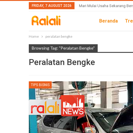
FRIDAY, 7 AUGUST 2026
Mari Mulai Usaha Sekarang Ber
Beranda
Tre
Home
peralatan bengke
Browsing Tag: "peralatan Bengke"
Peralatan Bengke
TIPS BISNIS