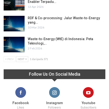
Enabler Terpadu…
13 Apr 2026
RDF & Co-processing: Jalur Waste-to-Energy
yang…
10 Mar 2026
Waste-to-Energy (WtE) di Indonesia: Peta
Teknologi,…
2 Feb 2026
PREV
NEXT
1 daripada 371
Follow Us On Social Media
Facebook
Instagram
Youtube
Likes
Followers
Subscribers